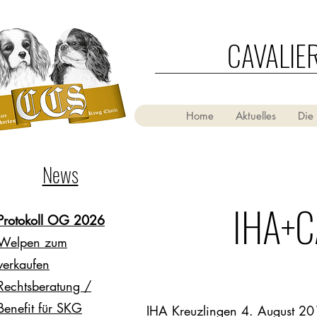
CAVALIE
Home
Aktuelles
Die
News
IHA+C
Protokoll OG 2026
Welpen zum
verkaufen
Rechtsberatung /
Benefit für SKG
IHA Kreuzlingen 4. August 2