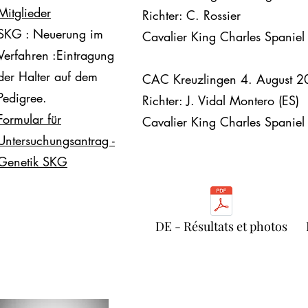
Mitglieder
Richter: C. Rossier
SKG : Neuerung im
Cavalier King Charles Spaniel
Verfahren :Eintragung
der Halter auf dem
CAC Kreuzlingen 4. August 
Pedigree.
Richter: J. Vidal Montero (ES)
Formular für
Cavalier King Charles Spaniel
Untersuchungsantrag -
Genetik SKG
DE - Résultats et photos