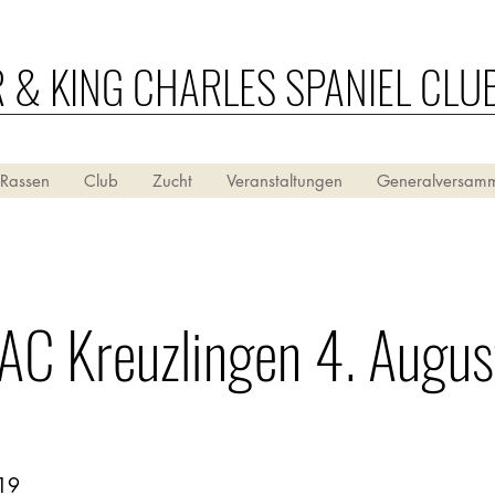
R & KING CHARLES SPANIEL CLU
 Rassen
Club
Zucht
Veranstaltungen
Generalversam
AC Kreuzlingen 4. Augu
019