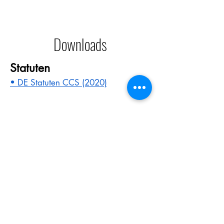
Downloads
Statuten
• DE Statuten CCS (2020)
Rechtsberatung / Benefit für SKG
Mitglieder
CAVALIER & KING CHARLES SPANIEL CLUB
SCHWEIZ
© 2024 von CAVALIER & KING CHARLES SPANIEL
CLUB SCHWEIZ