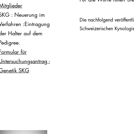
Mitglieder
SKG : Neuerung im
Die nachfolgend veröffentl
Verfahren :Eintragung
Schweizerischen Kynologisc
der Halter auf dem
Pedigree.
Formular für
Untersuchungsantrag -
Genetik SKG