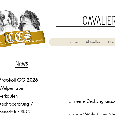
CAVALIE
Home
Aktuelles
Die
News
Protokoll OG 2026
Welpen zum
verkaufen
Um eine Deckung anzukü
Rechtsberatung /
Benefit für SKG
Für die Würfe füllen Si