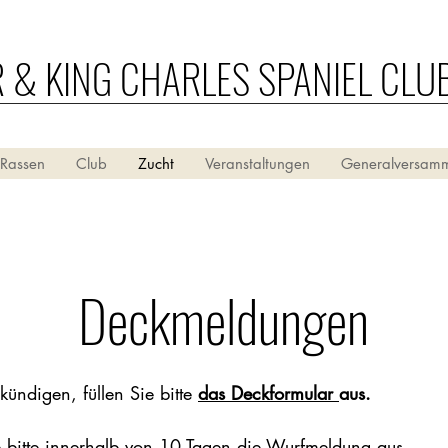
R & KING CHARLES SPANIEL CLU
 Rassen
Club
Zucht
Veranstaltungen
Generalversam
Deckmeldungen
ndigen, füllen Sie bitte
das Deckformular
aus.
e bitte innerhalb von 10 Tagen
die Wurfmeldung
aus.