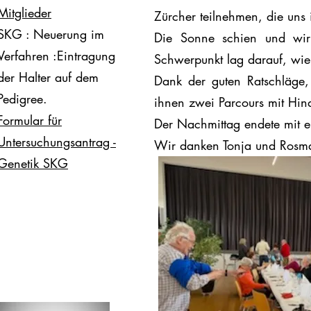
Mitglieder
Zürcher teilnehmen, die uns i
SKG : Neuerung im
Die Sonne schien und wir
Verfahren :Eintragung
Schwerpunkt lag darauf, wie
der Halter auf dem
Dank der guten Ratschläge, 
Pedigree.
ihnen zwei Parcours mit Hin
Formular für
Der Nachmittag endete mit e
Untersuchungsantrag -
Wir danken Tonja und Rosmar
Genetik SKG