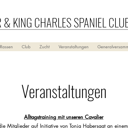
R & KING CHARLES SPANIEL CLU
 Rassen
Club
Zucht
Veranstaltungen
Generalversam
Veranstaltungen
Alltagstraining mit unseren Cavalier
 Mitglieder auf Initiative von Tonja Habersaat an einem 