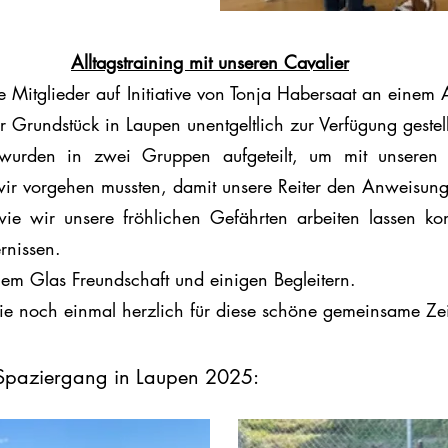
Alltagstraining mit unseren Cavalier
itglieder auf Initiative von Tonja Habersaat an einem A
r Grundstück in Laupen unentgeltlich zur Verfügung gestell
urden in zwei Gruppen aufgeteilt, um mit unseren
ir vorgehen mussten, damit unsere Reiter den Anweisung
ie wir unsere fröhlichen Gefährten arbeiten lassen kon
rnissen.
em Glas Freundschaft und einigen Begleitern.
e noch einmal herzlich für diese schöne gemeinsame Zei
m Spaziergang in Laupen 2025: