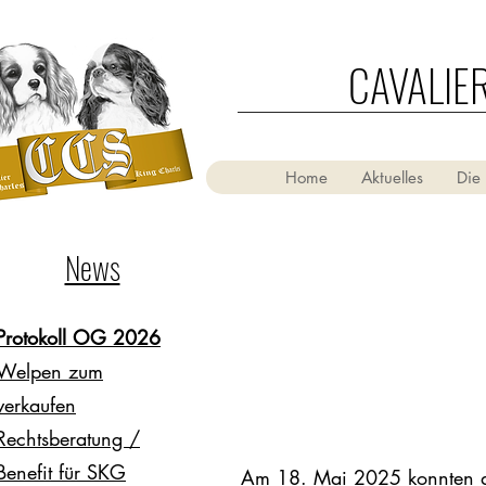
CAVALIE
Home
Aktuelles
Die
News
Protokoll OG 2026
Welpen zum
verkaufen
Rechtsberatung /
Benefit für SKG
Am 18. Mai 2025 konnten die