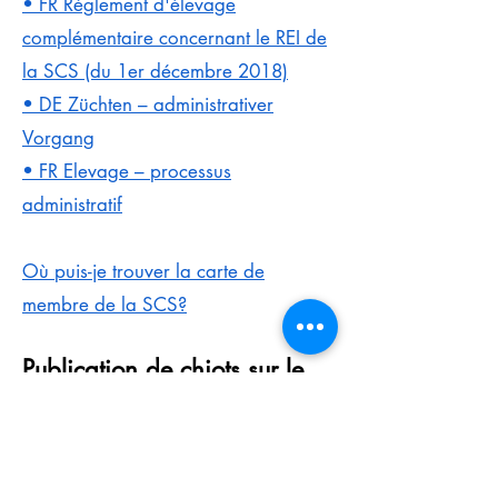
• FR Règlement d'élevage
complémentaire concernant le REI de
la SCS (du 1er décembre 2018)
• DE Züchten – administrativer
Vorgang
• FR Elevage – processus
administratif
Où puis-je trouver la carte de
membre de la SCS?
Publication de chiots sur le
site
CHF 50.-- PAR PORTÉE
(Y COMPRIS DANS LA