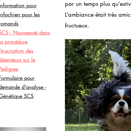
par un temps plus qu’esti
Information pour
infochien pour les
L’ambiance était très amic
romands
fructueux.
SCS : Nouveauté dans
la procédure
:Inscription des
détenteurs sur le
Pedigree
Formulaire pour
demande d'analyse -
Génétique SCS