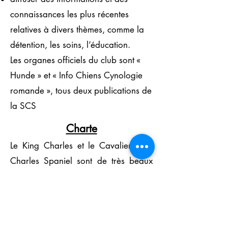
connaissances les plus récentes
relatives à divers thèmes, comme la
détention, les soins, l’éducation.
Les organes officiels du club sont «
Hunde » et « Info Chiens Cynologie
romande », tous deux publications de
la SCS
Charte
Le King Charles et le Cavalier King
Charles Spaniel sont de très beaux
chiens. Ils ont un caractère attachant,
sont avides d'apprendre, joyeux et
très tournés vers l'homme.
Notre club se fixe pour objectif de