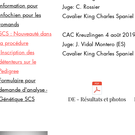
Information pour
Juge: C. Rossier
infochien pour les
Cavalier King Charles Spaniel
romands
SCS : Nouveauté dans
CAC Kreuzlingen 4 août 201
la procédure
Juge: J. Vidal Montero (ES)
:Inscription des
Cavalier King Charles Spaniel
détenteurs sur le
Pedigree
Formulaire pour
demande d'analyse -
Génétique SCS
DE - Résultats et photos