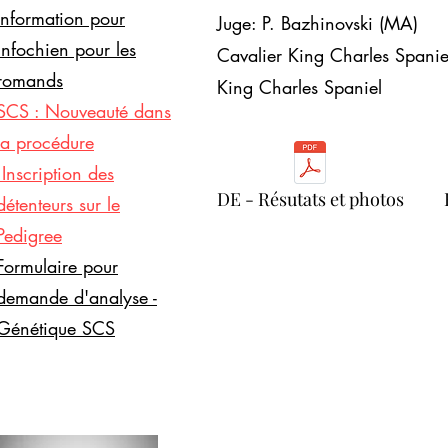
Information pour
Juge: P. Bazhinovski (MA)
infochien pour les
Cavalier King Charles Spanie
romands
King Charles Spaniel
SCS : Nouveauté dans
la procédure
:Inscription des
DE - Résutats et photos
détenteurs sur le
Pedigree
Formulaire pour
demande d'analyse -
Génétique SCS